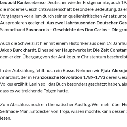
Leopold Ranke
, ebenso Deutscher wie der Erstgenannte, auch 19.
die moderne Geschichtswissenschaft besondere Bedeutung, da er 
Vorgängern vor allem durch seinen quellenkritischen Ansatz unt
Ausprobieren geeignet:
Aus zwei Jahrtausenden Deutscher Ges
Sammelband
Savonarola – Geschichte des Don Carlos – Die gr
Auch die Schweiz ist hier mit einem Historiker aus dem 19. Jahrhu
Jakob Burckhardt
. Eines seiner Hauptwerke ist
Die Zeit Constan
dem er den Übergang von der Antike zum Christentum beschreibt
In der Aufzählung fehlt noch ein Russe. Nehmen wir
Pjotr Alexej
Anarchist, der in
Französische Revolution 1789-1793
deren Gesc
Volkes erzählt. Lenin soll das Buch besonders geschätzt haben, al
dass es weitreichende Folgen hatte.
Zum Abschluss noch ein thematischer Ausflug. Wer mehr über
He
Selfmade-Man, Entdecker von Troja, wissen möchte, kann dessen
lesen.