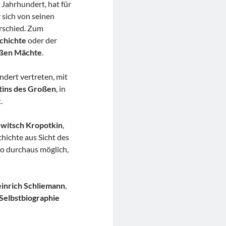
 Jahrhundert, hat für
sich von seinen
erschied. Zum
chichte
oder der
oßen Mächte
.
ndert vertreten, mit
tins des Großen
, in
.
ewitsch Kropotkin
,
hichte aus Sicht des
so durchaus möglich,
inrich Schliemann
,
Selbstbiographie