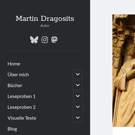
Martin Dragosits
Autor
bluesky
instagram
mastodon
Home
open
Über mich
child
menu
open
Bücher
child
menu
open
Leseproben 1
child
menu
open
Leseproben 2
child
menu
open
Visuelle Texte
child
menu
Blog