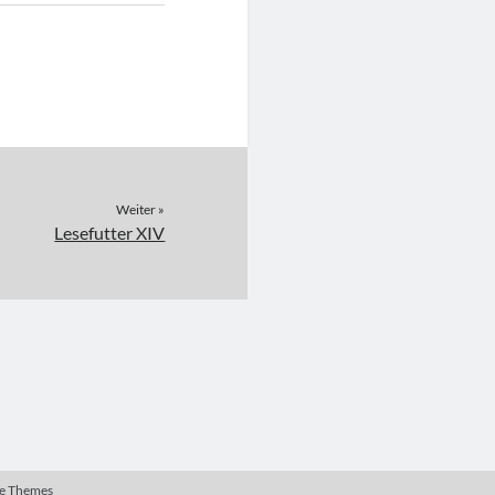
Weiter »
Lesefutter XIV
e Themes