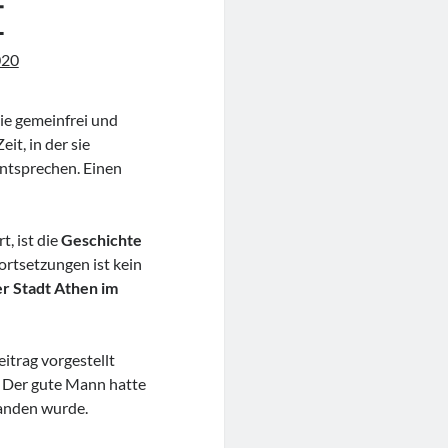
I
020
die gemeinfrei und
it, in der sie
entsprechen. Einen
t, ist die
Geschichte
ortsetzungen ist kein
r Stadt Athen im
itrag vorgestellt
. Der gute Mann hatte
tanden wurde.