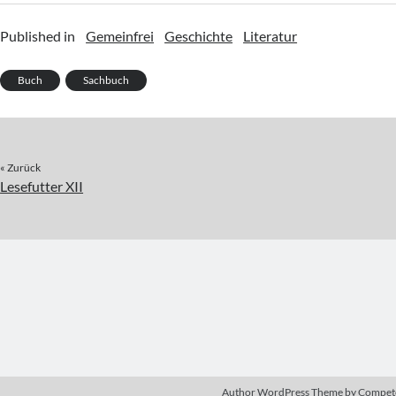
Published in
Gemeinfrei
Geschichte
Literatur
Buch
Sachbuch
« Zurück
Lesefutter XII
Author WordPress Theme
by Compet